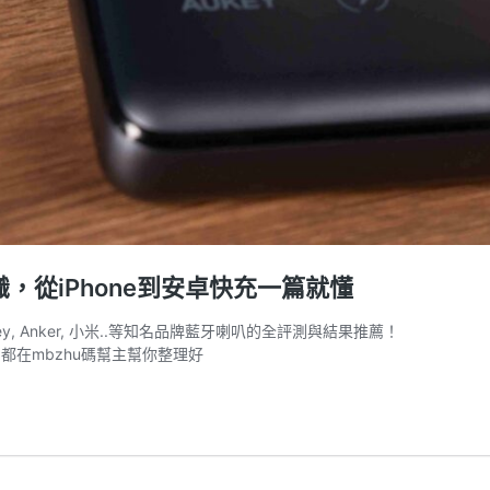
，從iPhone到安卓快充一篇就懂
y, Anker, 小米..等知名品牌藍牙喇叭的全評測與結果推薦！
？都在mbzhu碼幫主幫你整理好